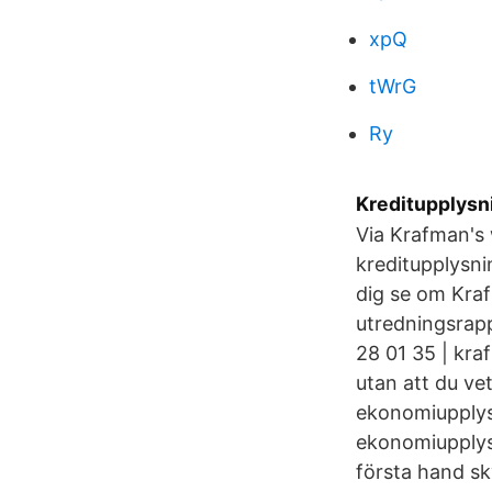
xpQ
tWrG
Ry
Kreditupplysn
Via Krafman's 
kreditupplysni
dig se om Kra
utredningsrap
28 01 35 | kra
utan att du ve
ekonomiupplysn
ekonomiupplysn
första hand sk