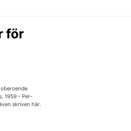
 för
en oberoende
s, 1959 - Per-
 även skriven här.