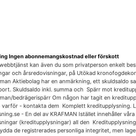
ing Ingen abonnemangskostnad eller förskott
webbtjänst kan även du som privatperson enkelt best
ngar och årsredovisningar, på Utökad kronofogdekont
fman Aktiebolag har en anmärkning, ett skuldsaldo s
port. Skuldsaldo inkl. summa och Spärr mot kreditup
fman/bedrägerispärr Om någon har tagit en kreditupp
t varför - kontakta dem Komplett kreditupplysning. 
ing.se - En del av KRAFMAN Istället innehåller våra
ingar (kreditupplysningar) all den Kreditupplysning
ydda de registrerades personliga integritet, men lag