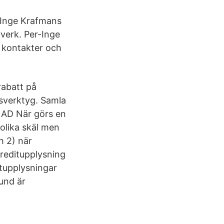
-Inge Krafmans
tverk. Per-Inge
es kontakter och
rabatt på
gsverktyg. Samla
NAD När görs en
olika skäl men
h 2) när
kreditupplysning
itupplysningar
und är