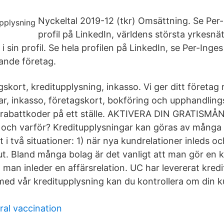
Nyckeltal 2019-12 (tkr) Omsättning. Se Per
profil på LinkedIn, världens största yrkesnä
 i sin profil. Se hela profilen på LinkedIn, se Per-Ing
nande företag.
skort, kreditupplysning, inkasso. Vi ger ditt företag 
ar, inkasso, företagskort, bokföring och upphandlin
h rabattkoder på ett ställe. AKTIVERA DIN GRATISMÅ
 och varför? Kreditupplysningar kan göras av många 
t i två situationer: 1) när nya kundrelationer inleds oc
 ut. Bland många bolag är det vanligt att man gör en 
 man inleder en affärsrelation. UC har levererat kred
ed vår kreditupplysning kan du kontrollera om din k
al vaccination