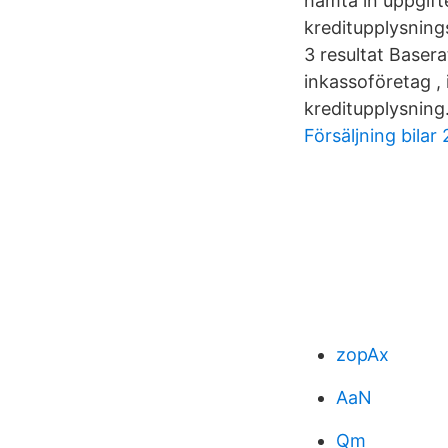
hämta in uppgift
kreditupplysning
3 resultat Baser
inkassoföretag , 
kreditupplysning
Försäljning bilar
zopAx
AaN
Qm