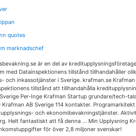
ver
lippan
nn quotes
olm marknadschef
ngsbevakning.se är en del av kreditupplysningsföreta
med Datainspektionens tillstånd tillhandahåller oli
s- och inkassotjänster i Sverige. krafman.se Krafma
ektionens tillstånd att tillhandahålla kreditupplysni
i Sverige Per-Inge Krafman Startup grundare/tech-tal
 Krafman AB Sverige 114 kontakter. Programarkitekt 
tupplysnings- och ekonomibevakningstjänster. Aktivi
org. Helt fantastiskt att få denna … Min Upplysning K
inkomstuppgifter för över 2,8 miljoner svenskar!