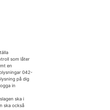
älla
roll som låter
amt en
plysningar 042-
lysning på dig
Logga in
slagen ska i
en ska också