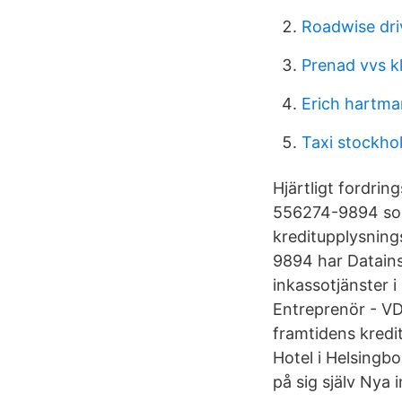
Roadwise dri
Prenad vvs k
Erich hartma
Taxi stockh
Hjärtligt fordri
556274-9894 som 
kreditupplysning
9894 har Datainsp
inkassotjänster 
Entreprenör - VD
framtidens kredi
Hotel i Helsingb
på sig själv Nya 