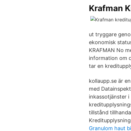
Krafman K
ut tryggare geno
ekonomisk status
KRAFMAN No menu
information om di
tar en kredituppl
kollaupp.se är 
med Datainspektio
inkassotjänster i
kreditupplysnin
tillstånd tillhan
Kreditupplysninga
Granulom haut bi