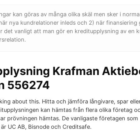
ngar kan göras av många olika skäl men sker i normalf
 när nya kundrelationer inleds och 2) när finansiering 
 det vanligt att man gör en kreditupplysning av en
rsrelation.
pplysning Krafman Aktiebo
n 556274
lking about this. Hitta och jämföra långivare, spar elle
tupplysningen kan hämtas från flera olika företag och
 var prövningen hämtas. De vanligaste företagen som
 är UC AB, Bisnode och Creditsafe.