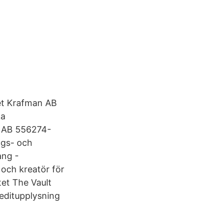
get Krafman AB
ka
n AB 556274-
ngs- och
ang -
och kreatör för
tet The Vault
reditupplysning