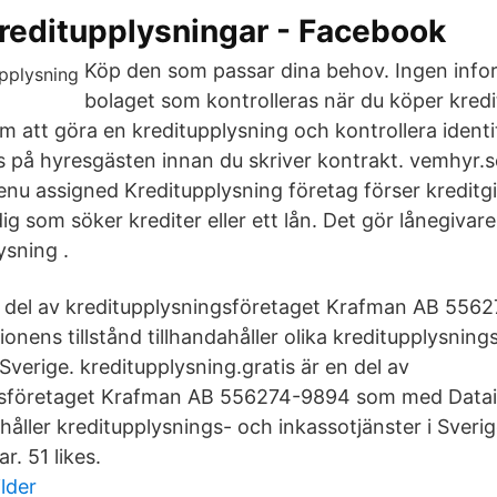
reditupplysningar - Facebook
Köp den som passar dina behov. Ingen inform
bolaget som kontrolleras när du köper kredi
m att göra en kreditupplysning och kontrollera identi
 på hyresgästen innan du skriver kontrakt. vemhyr.se
 assigned Kreditupplysning företag förser kreditg
g som söker krediter eller ett lån. Det gör lånegivar
ysning .
en del av kreditupplysningsföretaget Krafman AB 55
nens tillstånd tillhandahåller olika kreditupplysning
 Sverige. kreditupplysning.gratis är en del av
gsföretaget Krafman AB 556274-9894 som med Data
dahåller kreditupplysnings- och inkassotjänster i Sver
r. 51 likes.
lder