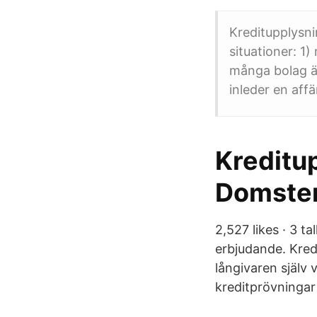
Kreditupplysni
situationer: 1)
många bolag är
inleder en affä
Kreditu
Domste
2,527 likes · 3 ta
erbjudande. Kredi
långivaren själv
kreditprövningar