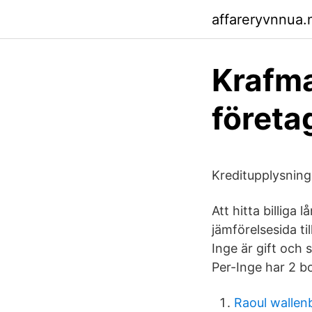
affareryvnnua.n
Krafma
företa
Kreditupplysnin
Att hitta billiga
jämförelsesida til
Inge är gift och 
Per-Inge har 2 
Raoul wallen