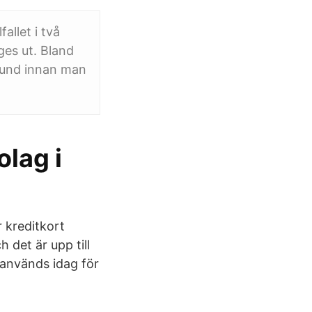
allet i två
ges ut. Bland
 kund innan man
lag i
r kreditkort
 det är upp till
 används idag för