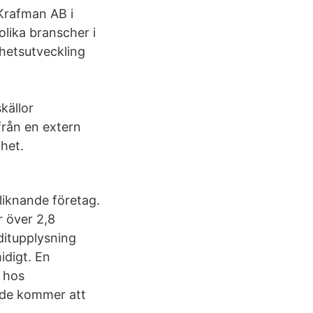
Krafman AB i
olika branscher i
ghetsutveckling
källor
från en extern
het.
 liknande företag.
r över 2,8
editupplysning
idigt. En
 hos
 de kommer att