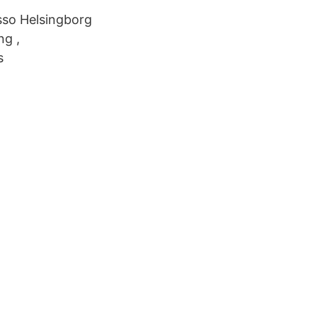
sso Helsingborg
ng ,
s