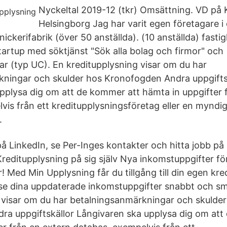
Nyckeltal 2019-12 (tkr) Omsättning. VD på 
Helsingborg Jag har varit egen företagare i 
nickerifabrik (över 50 anställda). (10 anställda) fasti
tartup med söktjänst "Sök alla bolag och firmor" och
ar (typ UC). En kreditupplysning visar om du har
kningar och skulder hos Kronofogden Andra uppgifts
pplysa dig om att de kommer att hämta in uppgifter 
vis från ett kreditupplysningsföretag eller en myndig
.
på LinkedIn, se Per-Inges kontakter och hitta jobb på
reditupplysning på sig själv Nya inkomstuppgifter fö
! Med Min Upplysning får du tillgång till din egen kr
e dina uppdaterade inkomstuppgifter snabbt och sm
 visar om du har betalningsanmärkningar och skulder
a uppgiftskällor Långivaren ska upplysa dig om att