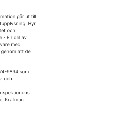
ation går ut till
tupplysning. Hyr
tet och
 - En del av
ivare med
e genom att de
6274-9894 som
s- och
inspektionens
ige. Krafman