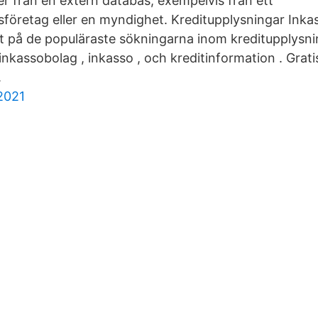
er från en extern databas, exempelvis från ett
sföretag eller en myndighet. Kreditupplysningar Inka
at på de populäraste sökningarna inom kreditupplysni
inkassobolag , inkasso , och kreditinformation . Grati
.
 2021