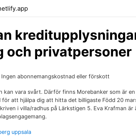
etlify.app
n kreditupplysningar
g och privatpersoner
g Ingen abonnemangskostnad eller förskott
 lån kan vara svårt. Därför finns Morebanker som är 
l för att hjälpa dig att hitta det billigaste Född 20 mar
skriven i villa/radhus på Lärkstigen 5. Eva Krafman är
bolagsengagemang.
berg uppsala